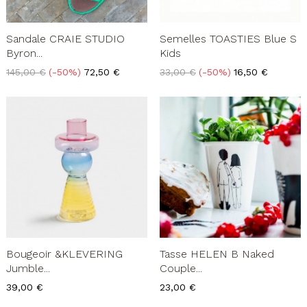
Sandale CRAIE STUDIO
Semelles TOASTIES Blue S
Byron...
Kids
Prix
Prix
Prix
Prix
145,00 €
-50%
72,50 €
33,00 €
-50%
16,50 €
de
de
base
base
Bougeoir &KLEVERING
Tasse HELEN B Naked
Jumble...
Couple...
Prix
Prix
39,00 €
23,00 €