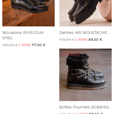
Mocassins RIVECOUR
Derbies MR MOUSTACHE...
N°82...
Prix
Prix
179,00 €
-50%
89,50 €
de
Prix
Prix
235,00 €
-50%
117,50 €
base
de
base
Prix Réduit
Bottes Fourrées BOBBIES...
Prix
Prix
239,00 €
-50%
119,50 €