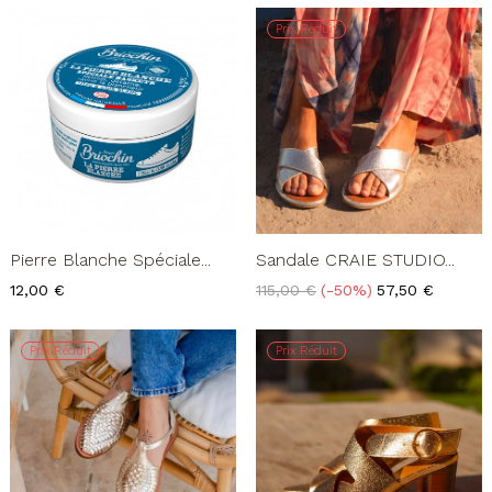
Prix Réduit
Pierre Blanche Spéciale...
Sandale CRAIE STUDIO...
Prix
Prix
Prix
12,00 €
115,00 €
-50%
57,50 €
de
base
Prix Réduit
Prix Réduit