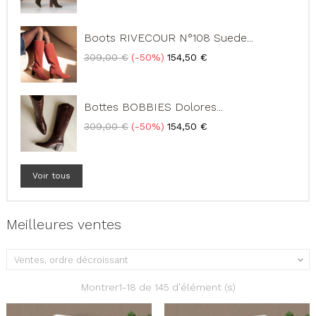
base
Boots RIVECOUR N°108 Suede...
Prix
Prix
309,00 €
-50%
154,50 €
de
base
Bottes BOBBIES Dolores...
Prix
Prix
309,00 €
-50%
154,50 €
de
base
Voir tous
Meilleures ventes
Ventes, ordre décroissant

Montrer1-18 de 145 d'élément (s)