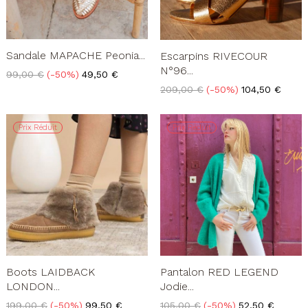
Sandale MAPACHE Peonia...
Escarpins RIVECOUR
N°96...
Prix
Prix
99,00 €
-50%
49,50 €
de
Prix
Prix
209,00 €
-50%
104,50 €
base
de
base
Prix Réduit
Prix Réduit
Boots LAIDBACK
Pantalon RED LEGEND
LONDON...
Jodie...
Prix
Prix
Prix
Prix
199,00 €
-50%
99,50 €
105,00 €
-50%
52,50 €