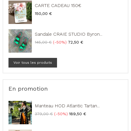
CARTE CADEAU 150€
Prix
150,00 €
Sandale CRAIE STUDIO Byron...
Prix
Prix
145,00 €
-50%
72,50 €
de
base
Voir tous les produits
En promotion
Manteau HOD Atlantic Tartan...
Prix
Prix
379,00 €
-50%
189,50 €
de
base