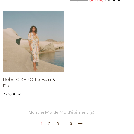
de
base
Robe G.KERO Le Bain &
Elle
Prix
275,00 €
Montrer1-18 de 145 d'élément (s)
1
2
3
9