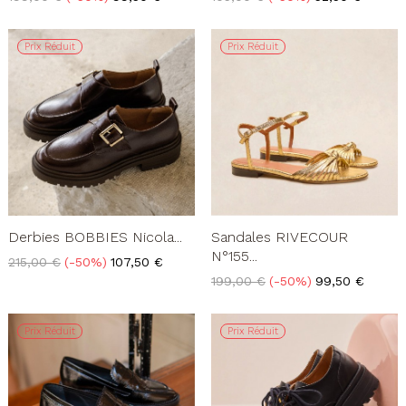
de
de
base
base
Prix Réduit
Prix Réduit
Derbies BOBBIES Nicola...
Sandales RIVECOUR
N°155...
Prix
Prix
215,00 €
-50%
107,50 €
de
Prix
Prix
199,00 €
-50%
99,50 €
base
de
base
Prix Réduit
Prix Réduit