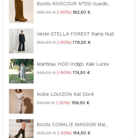
Boots RIVECOUR N°510 Suede...
Prix
Prix
365,00 €
-50%
182,50 €
de
base
Veste STELLA FOREST Raina Nuit
Prix
Prix
359,00 €
-50%
179,50 €
de
base
Manteau HOD Indigo Kaki Lurex
Prix
Prix
349,00 €
-50%
174,50 €
de
base
Robe LOUIZON Kat Doré
Prix
Prix
319,00 €
-50%
159,50 €
de
base
Boots CORALIE MASSON Mai...
Prix
Prix
309,00 €
-50%
154,50 €
de