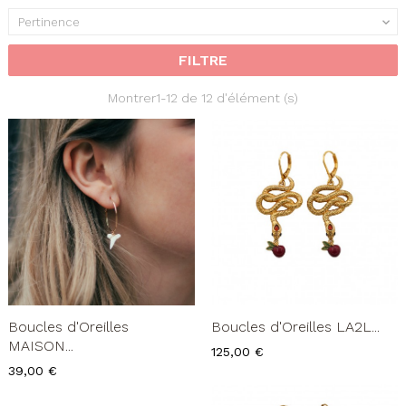
Pertinence

FILTRE
Montrer1-12 de 12 d'élément (s)
Boucles d'Oreilles
Boucles d'Oreilles LA2L...
MAISON...
Prix
125,00 €
Prix
39,00 €