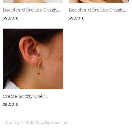
Boucles d'Oreilles Grizzly...
Boucles d'Oreilles Grizzly...
Prix
Prix
59,00 €
59,00 €
Créole Grizzly Chéri...
Prix
39,00 €
Montrer1-12 de 12 d'élément (s)