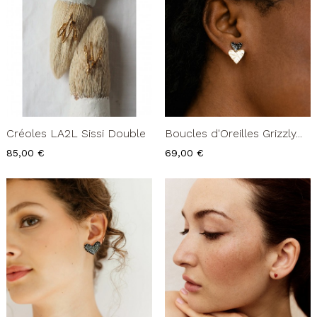
Créoles LA2L Sissi Double
Boucles d'Oreilles Grizzly...
Prix
Prix
85,00 €
69,00 €