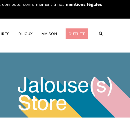
areil connecté, conformément à nos
mentions légales
Wishlist
Compare
MON PANIER
0
IRES
BIJOUX
MAISON
OUTLET