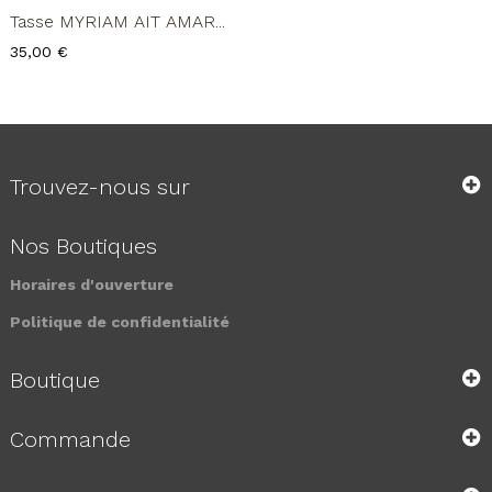
Tasse MYRIAM AIT AMAR...
Prix
35,00 €
Trouvez-nous sur
Nos Boutiques
Horaires d'ouverture
Politique de confidentialité
Boutique
Commande