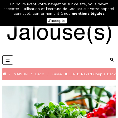
En poursuivant votre navigation sur ce site, vous devez
€
MON PANIER
0
accepter l’utilisation et l'écriture de Cookies sur votre appareil
connecté, conformément à nos
mentions légales
J'accepte
Basculer
☰
la
navigation
MAISON
Deco
Tasse HELEN B Naked Couple Back