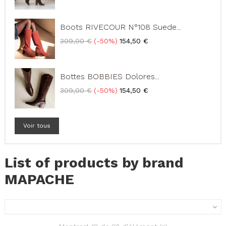
base
Boots RIVECOUR N°108 Suede...
Prix
Prix
309,00 €
-50%
154,50 €
de
base
Bottes BOBBIES Dolores...
Prix
Prix
309,00 €
-50%
154,50 €
de
base
Voir tous
List of products by brand
MAPACHE
