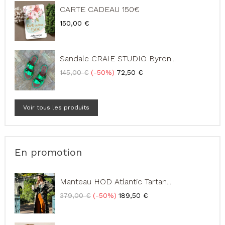
CARTE CADEAU 150€
Prix
150,00 €
Sandale CRAIE STUDIO Byron...
Prix
Prix
145,00 €
-50%
72,50 €
de
base
Voir tous les produits
En promotion
Manteau HOD Atlantic Tartan...
Prix
Prix
379,00 €
-50%
189,50 €
de
base