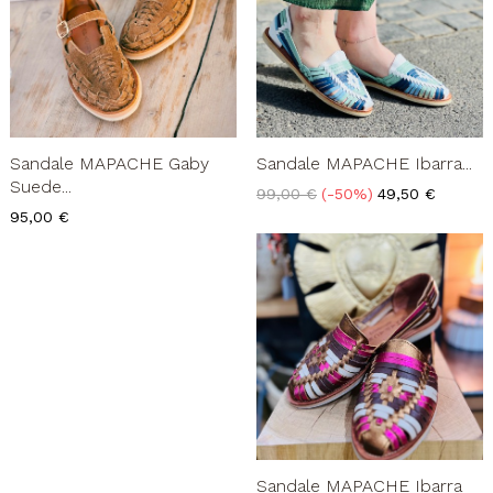
Sandale MAPACHE Gaby
Sandale MAPACHE Ibarra...
Suede...
Prix
Prix
99,00 €
-50%
49,50 €
de
Prix
95,00 €
base
Sandale MAPACHE Ibarra