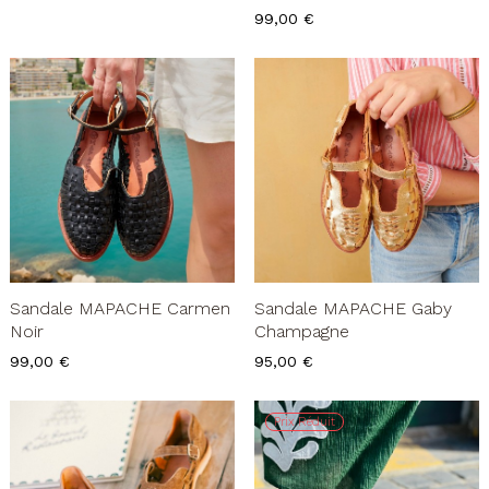
Prix
99,00 €
Sandale MAPACHE Carmen
Sandale MAPACHE Gaby
Noir
Champagne
Prix
Prix
99,00 €
95,00 €
Prix Réduit