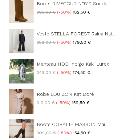
Boots RIVECOUR N°510 Suede...
Prix
Prix
365,00 €
-50%
182,50 €
de
base
Veste STELLA FOREST Raina Nuit
Prix
Prix
359,00 €
-50%
179,50 €
de
base
Manteau HOD Indigo Kaki Lurex
Prix
Prix
349,00 €
-50%
174,50 €
de
base
Robe LOUIZON Kat Doré
Prix
Prix
319,00 €
-50%
159,50 €
de
base
Boots CORALIE MASSON Mai...
Prix
Prix
309,00 €
-50%
154,50 €
de