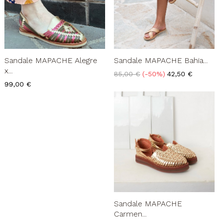
Sandale MAPACHE Alegre
Sandale MAPACHE Bahia...
x...
Prix
Prix
85,00 €
-50%
42,50 €
de
Prix
99,00 €
base
Sandale MAPACHE
Carmen...