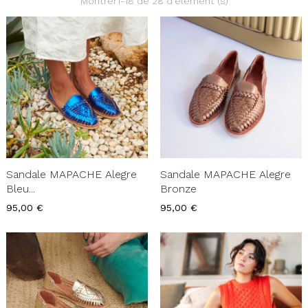
Montrer1-18 de 28 d'élément (s)
Sandale MAPACHE Alegre
Sandale MAPACHE Alegre
Bleu...
Bronze
Prix
Prix
95,00 €
95,00 €