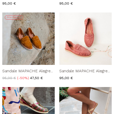
Prix
Prix
95,00 €
95,00 €
Prix Réduit
Sandale MAPACHE Alegre...
Sandale MAPACHE Alegre...
Prix
Prix
Prix
95,00 €
-50%
47,50 €
95,00 €
de
base
Prix Réduit