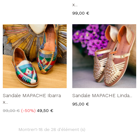
x...
Prix
99,00 €
Prix Réduit
Sandale MAPACHE Linda...
Sandale MAPACHE Ibarra
x...
Prix
95,00 €
Prix
Prix
99,00 €
-50%
49,50 €
de
base
Montrer1-18 de 28 d'élément (s)