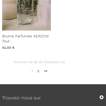
Brume Parfumée KERZON
Tour...
Prix
42,00 €
Montrer1-18 de 25 d'élément (s)
1
2
Trouvez-nous sur