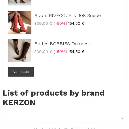
base
Boots RIVECOUR N°108 Suede...
Prix
Prix
309,00 €
-50%
154,50 €
de
base
Bottes BOBBIES Dolores...
Prix
Prix
309,00 €
-50%
154,50 €
de
base
Voir tous
List of products by brand
KERZON
