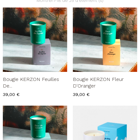
Montrer1-18 de 25 d'élément (s)
Bougie KERZON Feuilles
Bougie KERZON Fleur
De...
D'Oranger
Prix
Prix
39,00 €
39,00 €