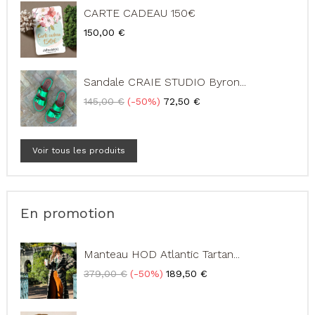
CARTE CADEAU 150€
Prix
150,00 €
Sandale CRAIE STUDIO Byron...
Prix
Prix
145,00 €
-50%
72,50 €
de
base
Voir tous les produits
En promotion
Manteau HOD Atlantic Tartan...
Prix
Prix
379,00 €
-50%
189,50 €
de
base