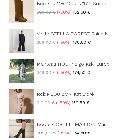
Boots RIVECOUR N°510 Suede...
Prix
Prix
365,00 €
-50%
182,50 €
de
base
Veste STELLA FOREST Raina Nuit
Prix
Prix
359,00 €
-50%
179,50 €
de
base
Manteau HOD Indigo Kaki Lurex
Prix
Prix
349,00 €
-50%
174,50 €
de
base
Robe LOUIZON Kat Doré
Prix
Prix
319,00 €
-50%
159,50 €
de
base
Boots CORALIE MASSON Mai...
Prix
Prix
309,00 €
-50%
154,50 €
de