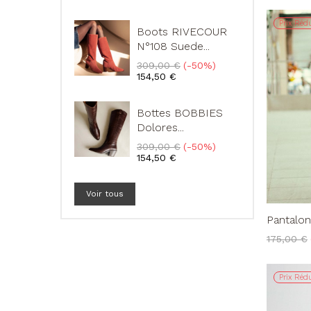
base
base
Prix Rédu
Boots RIVECOUR
N°108 Suede...
Prix
Prix
309,00 €
-50%
de
154,50 €
base
Bottes BOBBIES
Dolores...
Prix
Prix
309,00 €
-50%
de
154,50 €
base
Voir tous
Pantalon
Prix
175,00 €
de
base
Prix Rédu