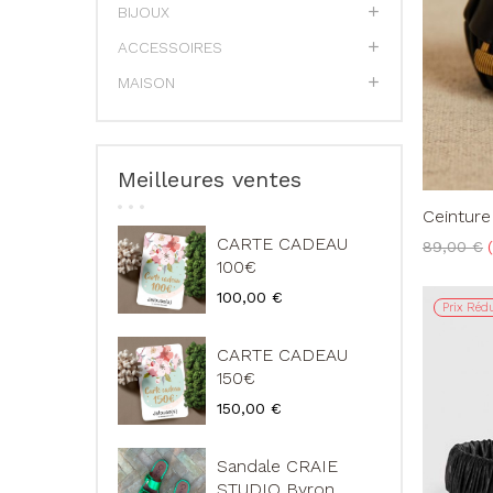
BIJOUX
ACCESSOIRES
MAISON
Meilleures ventes
Ceinture
CARTE CADEAU
Prix
89,00 €
de
100€
base
Prix
100,00 €
Prix Rédu
CARTE CADEAU
150€
Prix
150,00 €
Sandale CRAIE
STUDIO Byron...