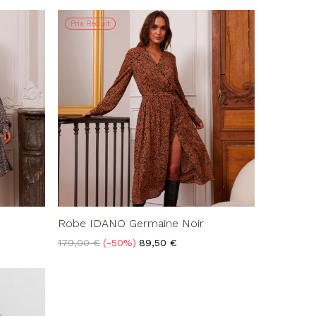
base
Prix Réduit
Robe IDANO Germaine Noir
Prix
Prix
179,00 €
-50%
89,50 €
de
base