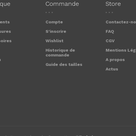
ique
Commande
Store
ents
Compte
Contactez-n
sures
S'inscrire
FAQ
oires
Wishlist
CGV
Historique de
Mentions Lég
commande
n
A propos
Guide des tailles
Actus