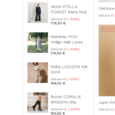
Veste STELLA
Ceinture
FOREST Raina Nuit
Prix
125,00 €
Prix
Prix
359,00 €
-50%
de
de
179,50 €
base
base
Prix Rédu
Manteau HOD
Indigo Kaki Lurex
Prix
Prix
349,00 €
-50%
de
174,50 €
base
Robe LOUIZON Kat
Doré
Prix
Prix
319,00 €
-50%
de
159,50 €
base
Boots CORALIE
MASSON Mai...
Jupe ID
Prix
Prix
Prix
309,00 €
-50%
135,00 €
de
de
154,50 €