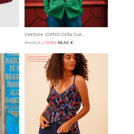
Ceinture IDANO Cirila Cuir...
Prix
Prix
99,00 €
-50%
49,50 €
de
base
Prix Réduit