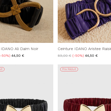
 IDANO Ali Daim Noir
Ceinture IDANO Aristee Raisi
Prix
Prix
Prix
-50%
44,50 €
89,00 €
-50%
44,50 €
de
base
it
Prix Réduit