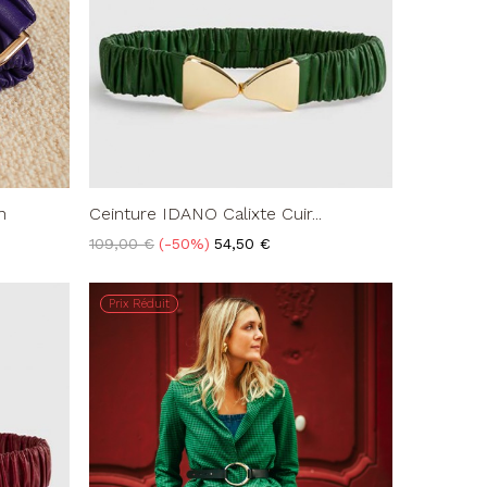
n
Ceinture IDANO Calixte Cuir...
Prix
Prix
109,00 €
-50%
54,50 €
de
base
Prix Réduit