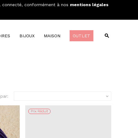
areil connecté, conformément à nos
mentions légales
Wishlist
Compare
MON PANIER
0
IRES
BIJOUX
MAISON
OUTLET
 par:

Prix Réduit