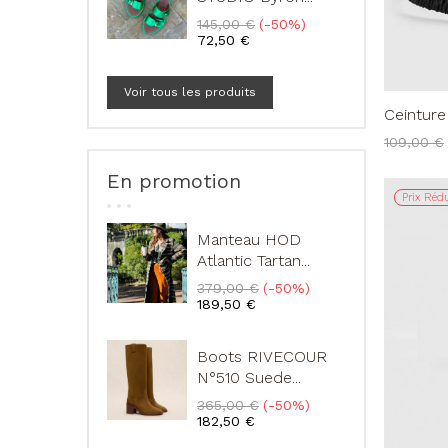
Prix
Prix
145,00 €
-50%
de
72,50 €
base
Voir tous les produits
Ceinture
Prix
109,00 €
de
base
En promotion
Prix Rédu
Manteau HOD
Atlantic Tartan...
Prix
Prix
379,00 €
-50%
de
189,50 €
base
Boots RIVECOUR
N°510 Suede...
Prix
Prix
365,00 €
-50%
de
182,50 €
base