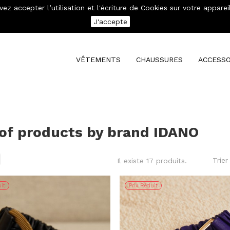
evez accepter l’utilisation et l'écriture de Cookies sur votre app
se connecter
Mon compte
J'accepte
VÊTEMENTS
CHAUSSURES
ACCESSO
 of products by brand IDANO
Trier
Il existe 17 produits.
it
Prix Réduit