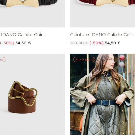
 IDANO Calixte Cuir...
Ceinture IDANO Calixte Cuir...
Prix
Prix
Prix
-50%
54,50 €
109,00 €
-50%
54,50 €
de
base
it
Prix Réduit