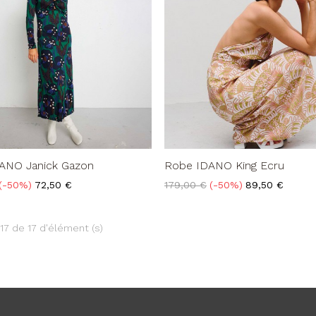
ANO Janick Gazon
Robe IDANO King Ecru
Prix
Prix
Prix
-50%
72,50 €
179,00 €
-50%
89,50 €
de
base
17 de 17 d'élément (s)