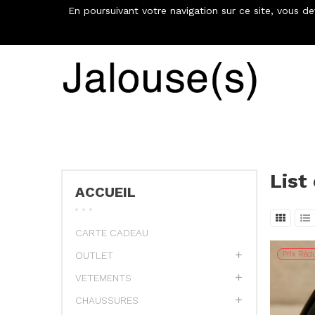
En poursuivant votre navigation sur ce site, vous d
€
List
ACCUEIL
CARTE CADEAU
OUTLET
Prix Rédu
VETEMENTS
CHAUSSURES