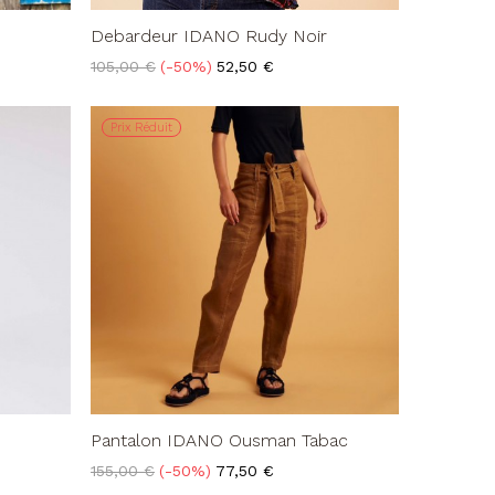
Debardeur IDANO Rudy Noir
Prix
Prix
105,00 €
-50%
52,50 €
de
base
Prix Réduit
Pantalon IDANO Ousman Tabac
Prix
Prix
155,00 €
-50%
77,50 €
de