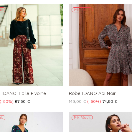
base
it
Prix Réduit
 IDANO Tibile Pivoine
Robe IDANO Abi Noir
Prix
Prix
Prix
-50%
87,50 €
149,00 €
-50%
74,50 €
de
base
it
Prix Réduit