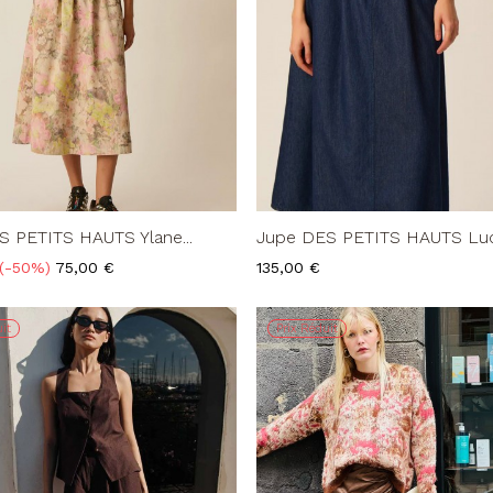
 PETITS HAUTS Ylane...
Jupe DES PETITS HAUTS Luce
Prix
Prix
-50%
75,00 €
135,00 €
it
Prix Réduit