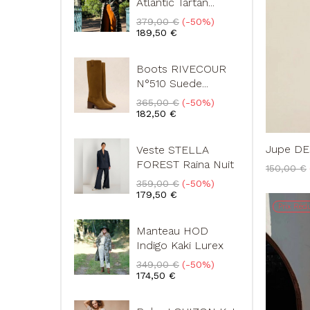
Atlantic Tartan...
Prix
Prix
379,00 €
-50%
de
189,50 €
base
Boots RIVECOUR
N°510 Suede...
Prix
Prix
365,00 €
-50%
de
182,50 €
base
Jupe DES
Veste STELLA
FOREST Raina Nuit
Prix
150,00 €
de
Prix
Prix
359,00 €
-50%
base
de
179,50 €
base
Prix Rédu
Manteau HOD
Indigo Kaki Lurex
Prix
Prix
349,00 €
-50%
de
174,50 €
base