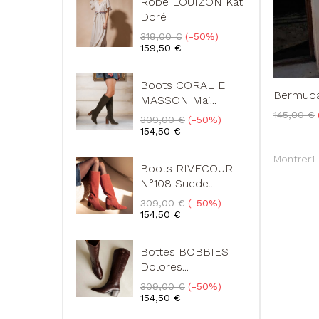
Robe LOUIZON Kat
Doré
Prix
Prix
319,00 €
-50%
de
159,50 €
base
Boots CORALIE
Bermuda
MASSON Mai...
Prix
145,00 €
Prix
Prix
309,00 €
-50%
de
de
154,50 €
base
base
Montrer1-
Boots RIVECOUR
N°108 Suede...
Prix
Prix
309,00 €
-50%
de
154,50 €
base
Bottes BOBBIES
Dolores...
Prix
Prix
309,00 €
-50%
de
154,50 €
base