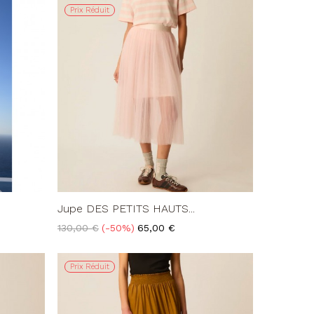
Prix Réduit
Jupe DES PETITS HAUTS...
Prix
Prix
130,00 €
-50%
65,00 €
de
base
Prix Réduit