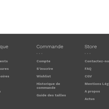
ique
Commande
Store
ents
Compte
Contactez-n
sures
S'inscrire
FAQ
oires
Wishlist
CGV
Historique de
Mentions Lég
commande
n
A propos
Guide des tailles
Actus