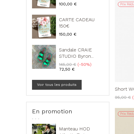
Prix
100,00 €
Prix Rédu
CARTE CADEAU
150€
Prix
150,00 €
Sandale CRAIE
STUDIO Byron...
Prix
Prix
145,00 €
-50%
de
72,50 €
base
Voir tous les produits
Short WO
Prix
95,00 €
de
base
En promotion
Prix Rédu
Manteau HOD