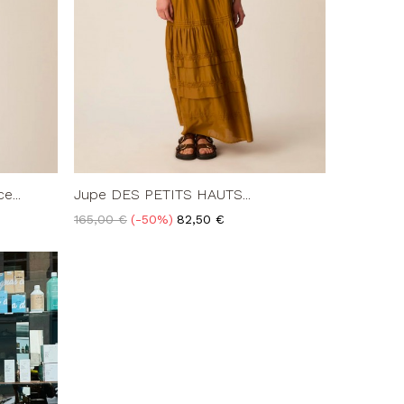
...
Jupe DES PETITS HAUTS...
Prix
Prix
165,00 €
-50%
82,50 €
de
base