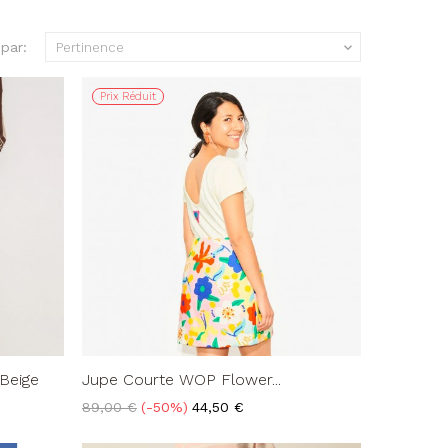
 par:
Pertinence

Prix Réduit
Beige
Jupe Courte WOP Flower...
Prix
Prix
89,00 €
-50%
44,50 €
de
base