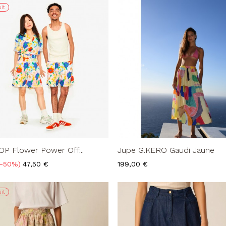
it
P Flower Power Off...
Jupe G.KERO Gaudi Jaune
Prix
Prix
-50%
47,50 €
199,00 €
it