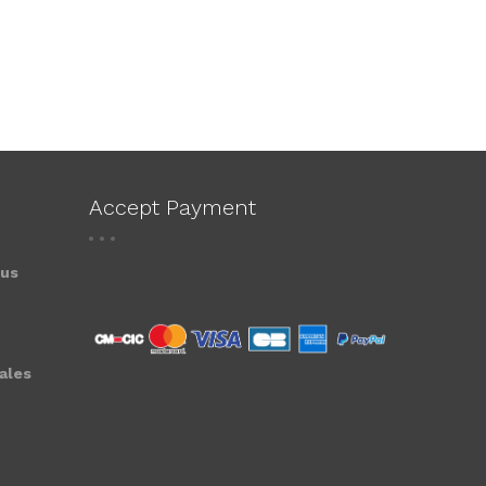
Accept Payment
ous
ales