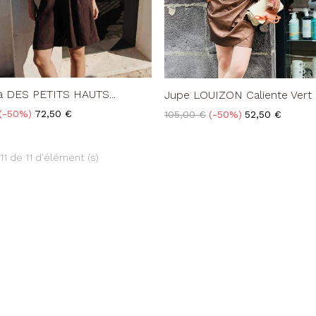
 DES PETITS HAUTS...
Jupe LOUIZON Caliente Vert
Prix
Prix
Prix
-50%
72,50 €
105,00 €
-50%
52,50 €
de
base
11 de 11 d'élément (s)