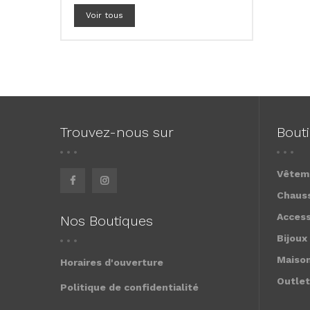
Voir tous
Trouvez-nous sur
Bout
Vêtem
Chaus
Access
Nos Boutiques
Bijoux
Maiso
Horaires d'ouverture
Outlet
Politique de confidentialité