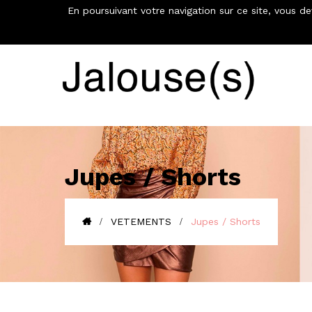
En poursuivant votre navigation sur ce site, vous d
€
Jupes / Shorts
VETEMENTS
Jupes / Shorts