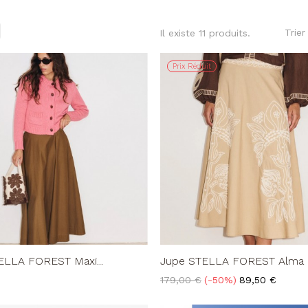
Trier
Il existe 11 produits.
Prix Réduit
ELLA FOREST Maxi...
Jupe STELLA FOREST Alma 
Prix
Prix
179,00 €
-50%
89,50 €
de
base