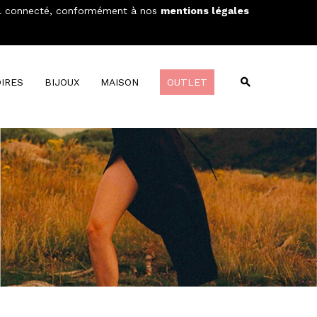
areil connecté, conformément à nos
mentions légales
Wishlist
Compare
MON PANIER
0
IRES
BIJOUX
MAISON
OUTLET