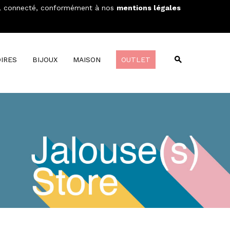
areil connecté, conformément à nos
mentions légales
Wishlist
Compare
MON PANIER
0
IRES
BIJOUX
MAISON
OUTLET