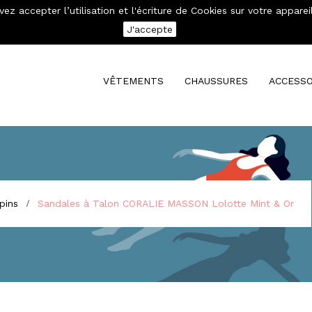
evez accepter l’utilisation et l'écriture de Cookies sur votre app
se connecter
Mon compte
J'accepte
VÊTEMENTS
CHAUSSURES
ACCESSO
pins
Sandales à Talon CORALIE MASSON Lolotte Mint & Or