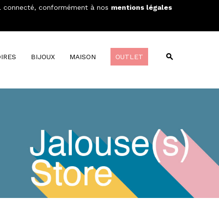
areil connecté, conformément à nos
mentions légales
Wishlist
Compare
MON PANIER
0
IRES
BIJOUX
MAISON
OUTLET