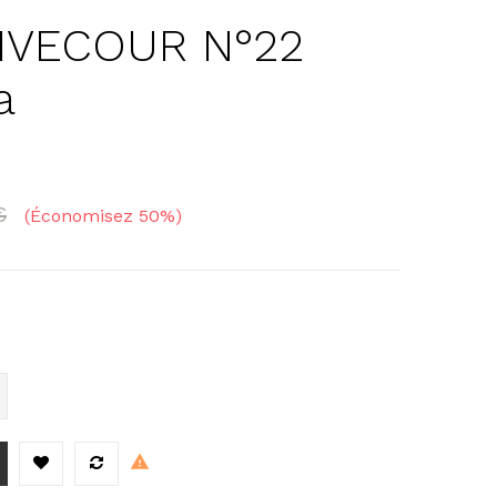
RIVECOUR N°22
a
€
Économisez 50%