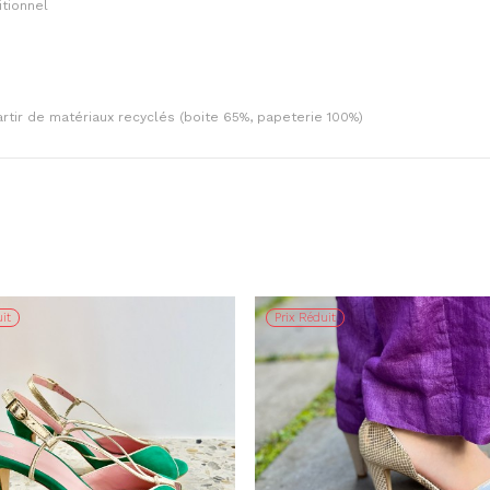
itionnel
artir de matériaux recyclés (boite 65%, papeterie 100%)
it
Prix Réduit