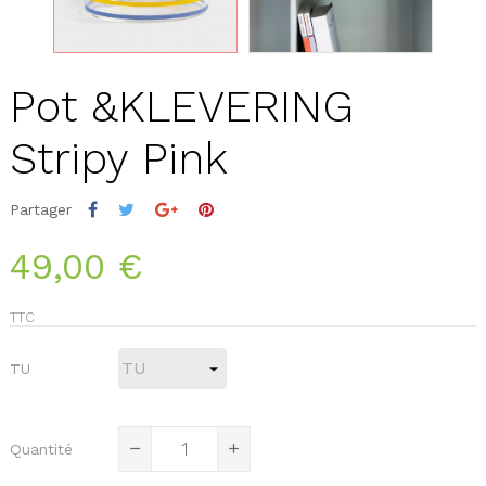
Pot &KLEVERING
Stripy Pink
Partager
49,00 €
TTC
TU
Quantité